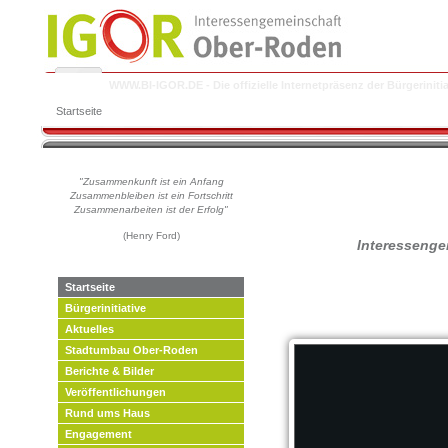
WWW.BI-IGOR.DE - Die offizielle Internetpräsenz der Bürgeriniti
Startseite
"Zusammenkunft ist ein Anfang
Zusammenbleiben ist ein Fort
schritt
Zusammenarbeiten ist der Erfolg"
(Henry Ford)
Interessenge
Startseite
Bürgerinitiative
Aktuelles
Stadtumbau Ober-Roden
Berichte & Bilder
Veröffentlichungen
Rund ums Haus
Engagement