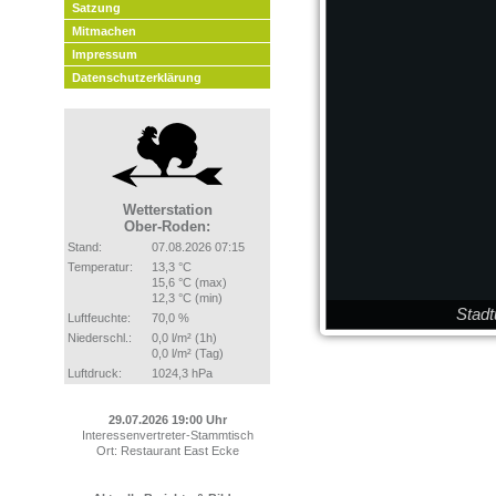
Satzung
Mitmachen
Impressum
Datenschutzerklärung
Wetterstation
Ober-Roden:
Stand:
07.08.2026 07:15
Temperatur:
13,3 °C
15,6 °C (max)
12,3 °C (min)
Stad
Luftfeuchte:
70,0 %
Niederschl.:
0,0 l/m² (1h)
0,0 l/m² (Tag)
Luftdruck:
1024,3 hPa
29.07.2026 19:00 Uhr
Interessenvertreter-Stammtisch
Ort: Restaurant East Ecke