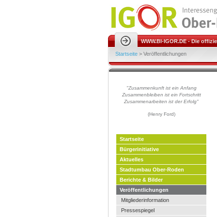
WWW.BI-IGOR.DE - Die offiziel
Startseite
>
Veröffentlichungen
"Zusammenkunft ist ein Anfang
Zusammenbleiben ist ein Fort
schritt
Zusammenarbeiten ist der Erfolg"
(Henry Ford)
Startseite
Bürgerinitiative
Aktuelles
Stadtumbau Ober-Roden
Berichte & Bilder
Veröffentlichungen
Mitgliederinformation
Pressespiegel