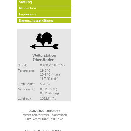
Satzung
Mitmachen
Impressum
Datenschutzerklärung
Wetterstation
Ober-Roden:
Stand:
08.08.2026 09:55
Temperatur:
19,3 °C
19,6 °C (max)
11,7 °C (min)
Luftfeuchte:
55,0 %
Niederschl.:
0,0 l/m² (1h)
0,0 l/m² (Tag)
Luftdruck:
1022,8 hPa
29.07.2026 19:00 Uhr
Interessenvertreter-Stammtisch
Ort: Restaurant East Ecke