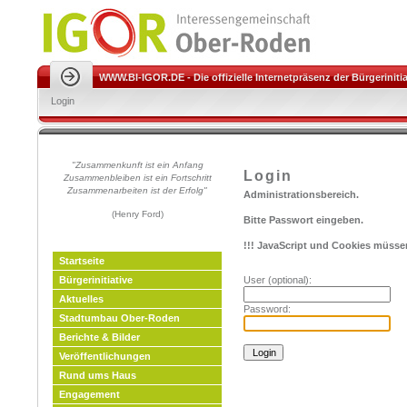
WWW.BI-IGOR.DE - Die offizielle Internetpräsenz der Bürgeriniti
Login
"Zusammenkunft ist ein Anfang
Login
Zusammenbleiben ist ein Fort
schritt
Zusammenarbeiten ist der Erfolg"
Administrationsbereich.
(Henry Ford)
Bitte Passwort eingeben.
!!! JavaScript und Cookies müssen 
Startseite
User (optional):
Bürgerinitiative
Aktuelles
Password:
Stadtumbau Ober-Roden
Berichte & Bilder
Veröffentlichungen
Rund ums Haus
Engagement